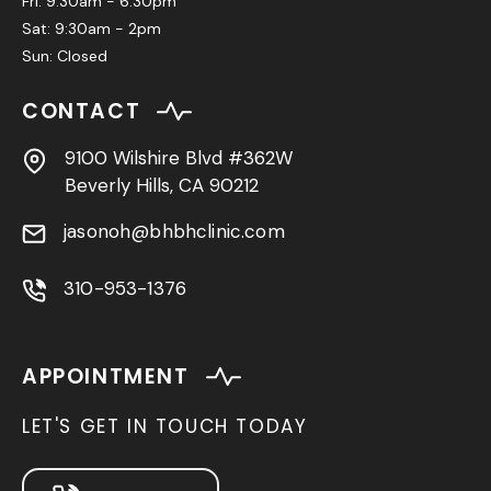
Fri: 9:30am - 6:30pm
Sat: 9:30am - 2pm
Sun: Closed
CONTACT
9100 Wilshire Blvd #362W
Beverly Hills, CA 90212
jasonoh@bhbhclinic.com
310-953-1376
APPOINTMENT
LET'S GET IN TOUCH TODAY