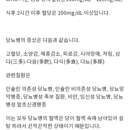
식후 2시간 이후 혈당은 200mg/dL 이상입니다.
당뇨병의 증상은 다음과 같습니다.
고혈당, 소양감, 체중감소, 피로감, 시야장애, 저림, 삼
다(三多)-다음(多飮), 다식(多食), 다뇨(多尿)
관련질환은
인슐린 의존성 당뇨병, 인슐린 비의존성 당뇨병, 당뇨망
막병증, 당뇨병성 족부 질환, 비만, 임신성 당뇨병, 당뇨
병성 말초신경병증
이는 모두 당뇨병의 혈액은 당이 혈액 속에 남아있어 설
탕 피라서 끈적끈적한 상태이기 때문입니다.