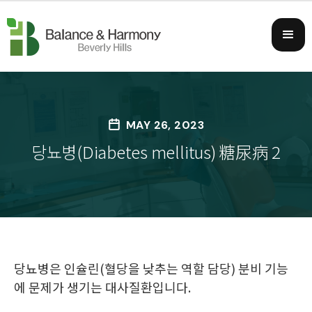
Please
note:
This
website
includes
an
accessibility
MAY 26, 2023
system.
당뇨병(Diabetes mellitus) 糖尿病 2
당뇨병은 인슐린(혈당을 낮추는 역할 담당) 분비 기능
에 문제가 생기는 대사질환입니다.